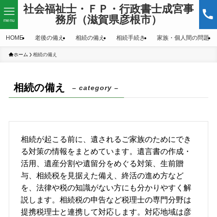
社会福祉士・ＦＰ・行政書士成宮事
務所（滋賀県彦根市）
menu
HOME
老後の備え
相続の備え
相続手続き
家族・個人間の問題
ホーム
相続の備え
相続の備え
– category –
相続が起こる前に、遺されるご家族のためにでき
る対策の情報をまとめています。遺言書の作成・
活用、遺産分割や遺留分をめぐる対策、生前贈
与、相続税を見据えた備え、終活の進め方など
を、法律や税の知識がない方にも分かりやすく解
説します。相続税の申告など税理士の専門分野は
提携税理士と連携して対応します。対応地域は彦