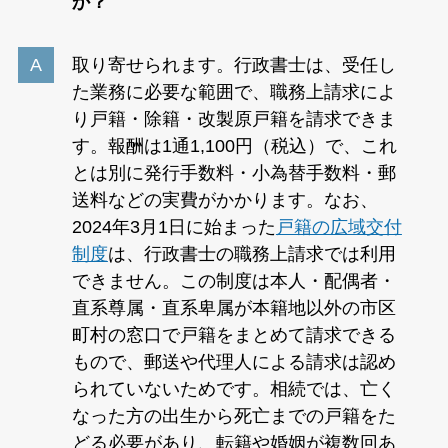
か？
取り寄せられます。行政書士は、受任し
た業務に必要な範囲で、職務上請求によ
り戸籍・除籍・改製原戸籍を請求できま
す。報酬は1通1,100円（税込）で、これ
とは別に発行手数料・小為替手数料・郵
送料などの実費がかかります。なお、
2024年3月1日に始まった
戸籍の広域交付
制度
は、行政書士の職務上請求では利用
できません。この制度は本人・配偶者・
直系尊属・直系卑属が本籍地以外の市区
町村の窓口で戸籍をまとめて請求できる
もので、郵送や代理人による請求は認め
られていないためです。相続では、亡く
なった方の出生から死亡までの戸籍をた
どる必要があり、転籍や婚姻が複数回あ