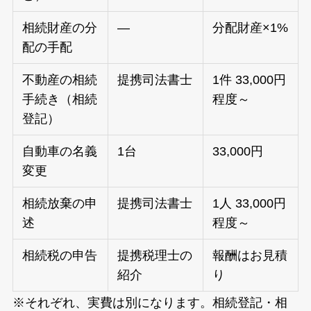
相続財産の分
—
分配財産×1%
配の手配
不動産の相続
提携司法書士
1件 33,000円
手続き（相続
程度～
登記）
自動車の名義
1台
33,000円
変更
相続放棄の申
提携司法書士
1人 33,000円
述
程度～
相続税の申告
提携税理士の
報酬はお見積
紹介
り
※それぞれ、実費は別になります。相続登記・相