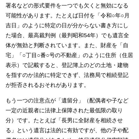
署名などの形式要件を一つでも欠くと無効になる
可能性があります。たとえば日付を「令和○年○月
吉日」のように特定の日が分からない書き方にし
た場合、最高裁判例（最判昭和54年）でも遺言全
体が無効と判断されています。また、財産を「自
宅」「○丁目○番○号の不動産」のように住所（住居
表示）で記載すると、登記簿上のどの土地・建物
を指すのか法的に特定できず、法務局で相続登記
が拒否されるおそれがあります。
もう一つの注意点が「遺留分」（配偶者や子など
一定の近親者に法律上保障された最低限の取り
分）です。たとえば「長男に全財産を相続させ
る」という遺言は法的に有効ですが、他の子や配