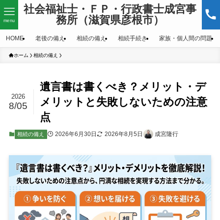
社会福祉士・ＦＰ・行政書士成宮事
務所（滋賀県彦根市）
menu
HOME
老後の備え
相続の備え
相続手続き
家族・個人間の問題
ホーム
相続の備え
遺言書は書くべき？メリット・デ
2026
メリットと失敗しないための注意
8/05
点
2026年6月30日
2026年8月5日
成宮隆行
相続の備え