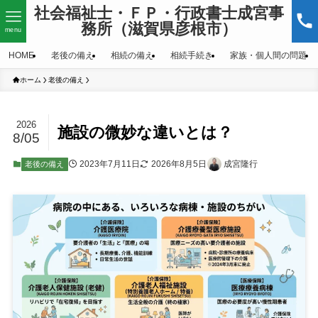
社会福祉士・ＦＰ・行政書士成宮事
務所（滋賀県彦根市）
menu
HOME
老後の備え
相続の備え
相続手続き
家族・個人間の問題
ホーム
老後の備え
2026
施設の微妙な違いとは？
8/05
2023年7月11日
2026年8月5日
成宮隆行
老後の備え